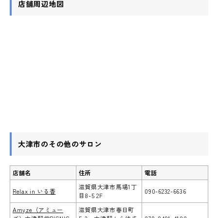
店舗周辺地図
大津市のその他のサロン
店舗名
住所
電話
滋賀県大津市馬場1丁
Relax in いる香
090-6232-6636
目8-5 2F
Amyze（アミュー
滋賀県大津市春日町