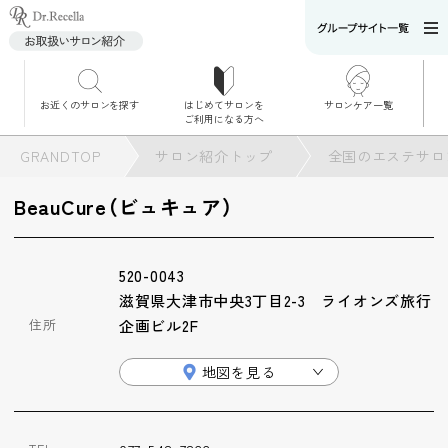
お近くのサロンを探す
はじめてサロンを
サロンケア一覧
サロンでのケアメニ
ご利用になる方へ
ュー
施術別で探す
GRANDTOP
サロン紹介トップ
全国のエステサロ
お悩み別で探す
BeauCure（ビュキュア）
角質ケア
520-0043
角質ケア｜ポレーシ
滋賀県大津市中央3丁目2-3 ライオンズ旅行
ョン
住所
企画ビル2F
地図を見る
毛穴洗浄
毛穴洗浄＆リフトア