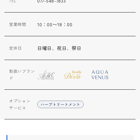
077-548-7833
TEL
ップ
ハーブトリートメン
10：00〜18：00
営業時間
ト
肌解析
日曜日、祝日、祭日
定休日
水素トリートメント
取扱いブラン
ド
まこも蒸し
オプション
ハーブトリートメント
サービス
ラジオ波
血流チェック