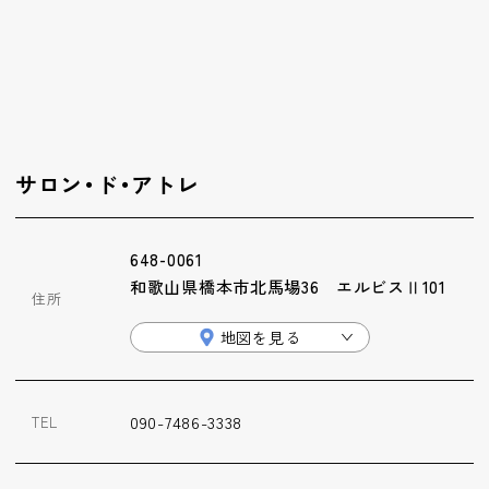
ップ
ハーブトリートメン
ト
肌解析
サロン・ド・アトレ
水素トリートメント
648-0061
和歌山県橋本市北馬場36 エルビスⅡ101
住所
まこも蒸し
地図を見る
ラジオ波
090-7486-3338
TEL
血流チェック