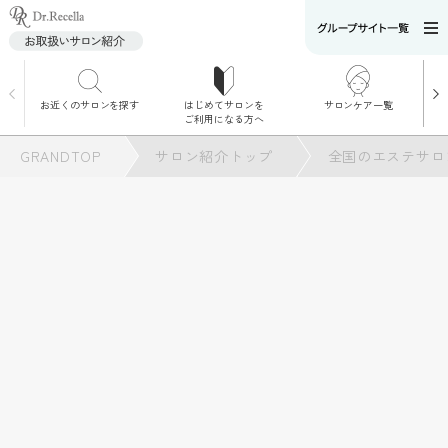
お近くのサロンを探す
はじめてサロンを
サロンケア一覧
サロンでのケアメニ
ご利用になる方へ
ュー
施術別で探す
GRANDTOP
サロン紹介トップ
全国のエステサロ
お悩み別で探す
角質ケア
角質ケア｜ポレーシ
ョン
毛穴洗浄
毛穴洗浄＆リフトア