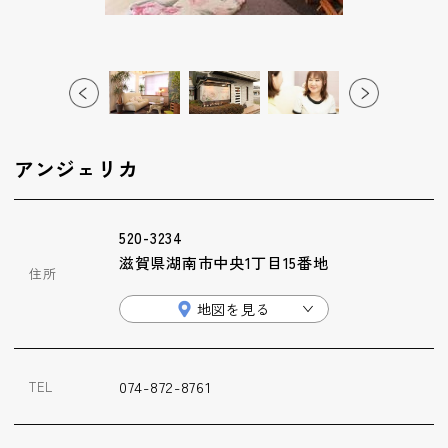
ップ
ハーブトリートメン
ト
肌解析
アンジェリカ
水素トリートメント
520-3234
滋賀県湖南市中央1丁目15番地
住所
まこも蒸し
地図を見る
ラジオ波
074-872-8761
TEL
血流チェック