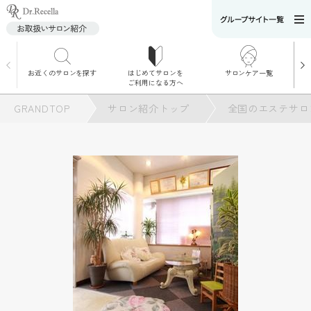
お近くのサロンを探す
はじめてサロンを
サロンケア一覧
サロンでのケアメニ
ご利用になる方へ
ュー
施術別で探す
GRANDTOP
サロン紹介トップ
全国のエステサロ
お悩み別で探す
角質ケア
角質ケア｜ポレーシ
ョン
毛穴洗浄
毛穴洗浄＆リフトア