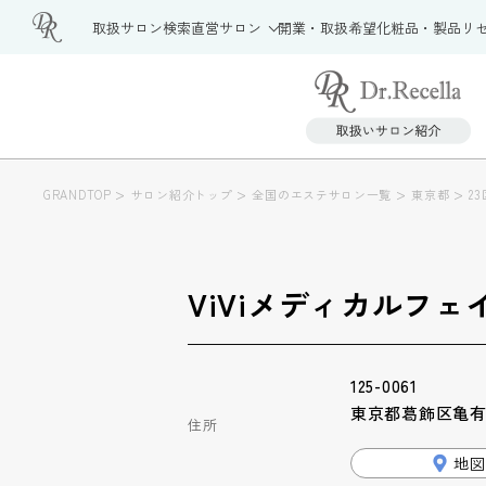
取扱サロン検索
直営サロン
開業・取扱希望
化粧品・製品
リ
>
>
>
>
GRANDTOP
サロン紹介トップ
全国のエステサロン一覧
東京都
23
ViViメディカルフェ
125-0061
東京都葛飾区亀有3
住所
地図