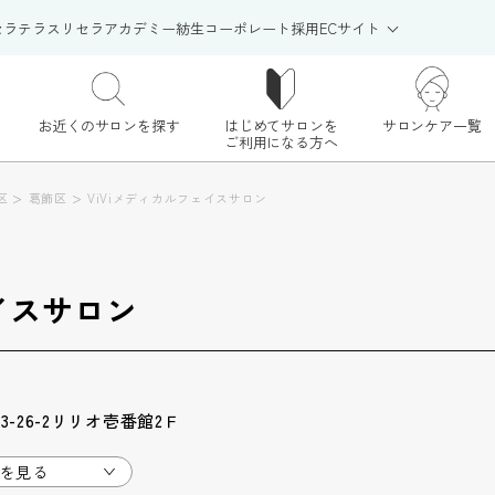
セラテラス
リセラアカデミー
紡生
コーポレート
採用
ECサイト
お近くのサロンを探す
はじめてサロンを
サロンケア一覧
ご利用になる方へ
>
>
区
葛飾区
ViViメディカルフェイスサロン
イスサロン
-26-2リリオ壱番館2Ｆ
を見る