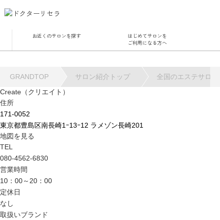
お近くのサロンを探す
はじめてサロンを
サロ
ご利用になる方へ
角質
GRANDTOP
サロン紹介トップ
全国のエステサロン
毛穴
ハー
Create（クリエイト）
住所
水
171-0052
東京都豊島区南長崎1ｰ13ｰ12 ラメゾン長崎201
地図を見る
TEL
080-4562-6830
営業時間
10：00～20：00
定休日
なし
取扱いブランド