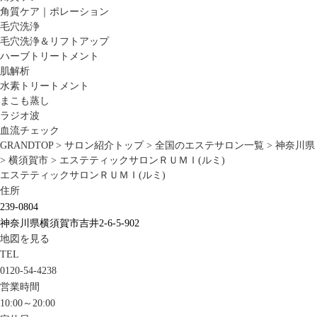
角質ケア｜ポレーション
毛穴洗浄
毛穴洗浄＆リフトアップ
ハーブトリートメント
肌解析
水素トリートメント
まこも蒸し
ラジオ波
血流チェック
GRANDTOP
>
サロン紹介トップ
>
全国のエステサロン一覧
>
神奈川県
>
横須賀市
>
エステティックサロンＲＵＭＩ(ルミ)
エステティックサロンＲＵＭＩ(ルミ)
住所
239-0804
神奈川県横須賀市吉井2-6-5-902
地図を見る
TEL
0120-54-4238
営業時間
10:00～20:00