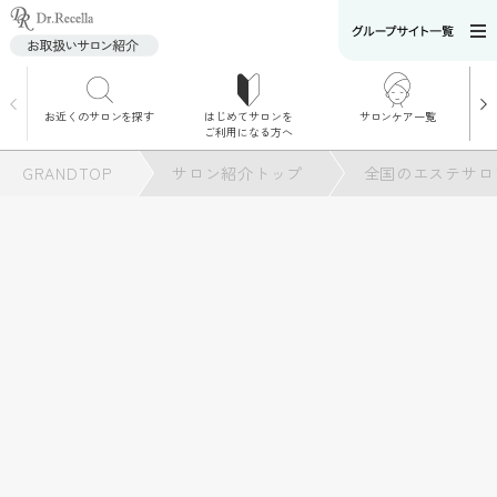
お近くのサロンを探す
はじめてサロンを
サロンケア一覧
サロンでのケアメニ
ご利用になる方へ
ュー
施術別で探す
GRANDTOP
サロン紹介トップ
全国のエステサロ
お悩み別で探す
角質ケア
角質ケア｜ポレーシ
ョン
毛穴洗浄
毛穴洗浄＆リフトア