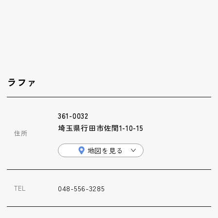
ップ
ハーブトリートメン
ト
肌解析
ラファ
水素トリートメント
361-0032
埼玉県行田市佐間1-10-15
住所
まこも蒸し
地図を見る
ラジオ波
048-556-3285
TEL
血流チェック