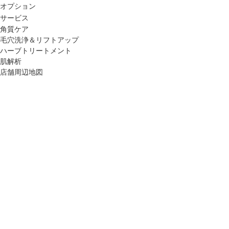
ップ
オプション
サービス
角質ケア
ハーブトリートメン
毛穴洗浄＆リフトアップ
ト
ハーブトリートメント
肌解析
店舗周辺地図
肌解析
水素トリートメント
まこも蒸し
ラジオ波
血流チェック