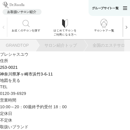
お近くのサロンを探す
はじめてサロンを
サロンケア一覧
サロンでのケアメニ
ご利用になる方へ
ュー
施術別で探す
GRANDTOP
サロン紹介トップ
全国のエステサロン
お悩み別で探す
プレシャスユウ
住所
角質ケア
253-0021
神奈川県茅ヶ崎市浜竹3-6-11
地図を見る
角質ケア｜ポレーシ
TEL
ョン
0120-39-6929
営業時間
10:00～20：00最終予約受付 18：00
毛穴洗浄
定休日
不定休
毛穴洗浄＆リフトア
取扱いブランド