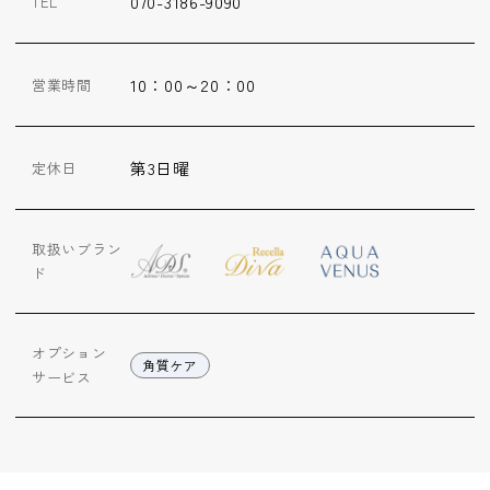
070-3186-9090
TEL
ップ
ハーブトリートメン
10：00～20：00
営業時間
ト
肌解析
第3日曜
定休日
水素トリートメント
取扱いブラン
ド
まこも蒸し
オプション
角質ケア
サービス
ラジオ波
血流チェック