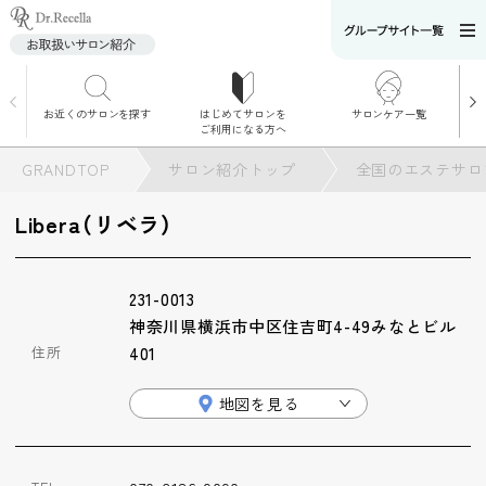
お近くのサロンを探す
はじめてサロンを
サロンケア一覧
サロンでのケアメニ
ご利用になる方へ
ュー
施術別で探す
GRANDTOP
サロン紹介トップ
全国のエステサロ
お悩み別で探す
Libera（リベラ）
角質ケア
231-0013
角質ケア｜ポレーシ
神奈川県横浜市中区住吉町4-49みなとビル
ョン
住所
401
地図を見る
毛穴洗浄
毛穴洗浄＆リフトア