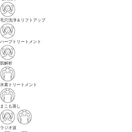
毛穴洗浄＆リフトアップ
ハーブトリートメント
肌解析
水素トリートメント
まこも蒸し
ラジオ波