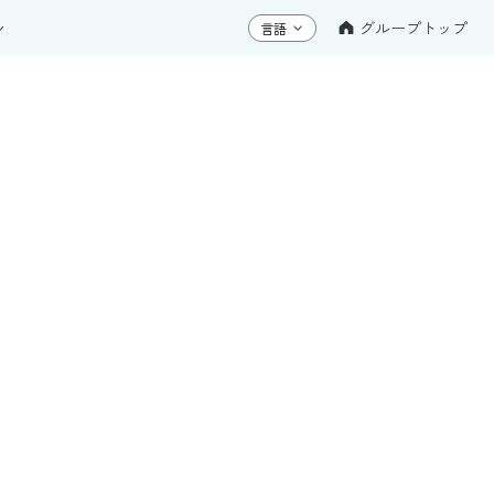
グループトップ