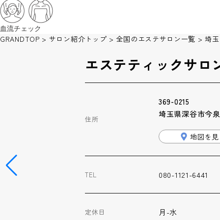
血流チェック
GRANDTOP
>
サロン紹介トップ
>
全国のエステサロン一覧
>
埼玉
エステティックサロン梛
369-0215
埼玉県深谷市今泉
住所
地図を見
080-1121-6441
TEL
月-水
定休日