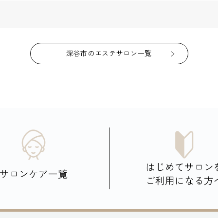
深谷市のエステサロン一覧
はじめてサロン
サロンケア一覧
ご利用になる方