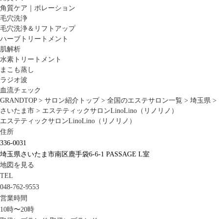
角質ケア｜ポレーション
毛穴洗浄
毛穴洗浄＆リフトアップ
ハーブトリートメント
肌解析
水素トリートメント
まこも蒸し
ラジオ波
血流チェック
GRANDTOP
>
サロン紹介トップ
>
全国のエステサロン一覧
>
埼玉県
>
さいたま市
>
エステティックサロンLinoLino（リノリノ）
エステティックサロンLinoLino（リノリノ）
住所
336-0031
埼玉県さいたま市南区鹿手袋6-6-1 PASSAGE L室
地図を見る
TEL
048-762-9553
営業時間
10時〜20時