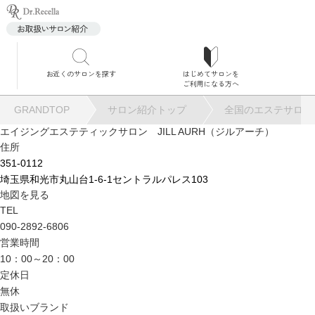
お近くのサロンを探す
はじめてサロンを
サロ
ご利用になる方へ
GRANDTOP
サロン紹介トップ
全国のエステサロン
エイジングエステティックサロン JILL AURH（ジルアーチ）
住所
351-0112
埼玉県和光市丸山台1-6-1セントラルパレス103
角質
地図を見る
TEL
090-2892-6806
営業時間
10：00～20：00
定休日
毛穴
無休
取扱いブランド