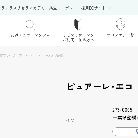
セラテラス
リセラアカデミー
紡生
コーポレート
採用
ECサイト
お近くのサロンを探す
はじめてサロンを
サロンケア一覧
ご利用になる方へ
>
橋市
ピュアーレ・エコ Top of 船橋
ピュアーレ・エコ T
273-0005
千葉県船橋市
住所