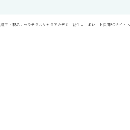
化粧品・製品
リセラテラス
リセラアカデミー
紡生
コーポレート
採用
ECサイト