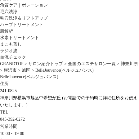
角質ケア｜ポレーション
毛穴洗浄
毛穴洗浄＆リフトアップ
ハーブトリートメント
肌解析
水素トリートメント
まこも蒸し
ラジオ波
血流チェック
GRANDTOP
>
サロン紹介トップ
>
全国のエステサロン一覧
>
神奈川県
>
横浜市
>
旭区
>
BelleJouvence(ベルジュバンス)
BelleJouvence(ベルジュバンス)
住所
241-0825
神奈川県横浜市旭区中希望が丘 (お電話での予約時に詳細住所をお伝え
いたします。)
TEL
045-392-0272
営業時間
10:00～19:00