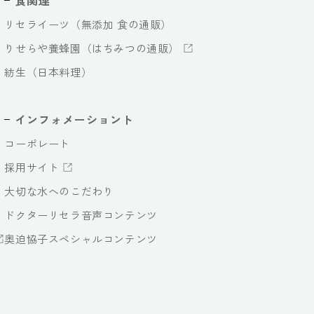
食関連
リセライーツ（無添加 食の通販）
りせらや養蜂園（はちみつの通販）
紡生（日本料理）
インフォメーショント
コーポレート
採用サイト
大切な水へのこだわり
ドクターリセラ音声コンテンツ
奥迫協子スペシャルコンテンツ