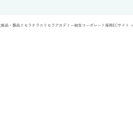
化粧品・製品
リセラテラス
リセラアカデミー
紡生
コーポレート
採用
ECサイト