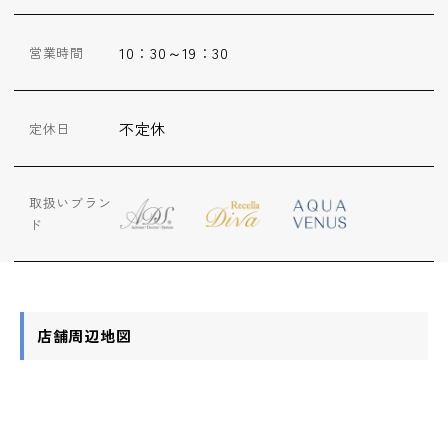
ップ
10：30～19：30
営業時間
ハーブトリートメン
ト
不定休
定休日
肌解析
取扱いブラン
水素トリートメント
ド
まこも蒸し
店舗周辺地図
ラジオ波
血流チェック