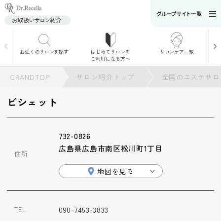
お近くのサロンを探す
はじめてサロンを
サロンケア一覧
サロンでのケアメニ
ご利用になる方へ
ュー
施術別で探す
GRANDTOP
サロン紹介トップ
全国のエステサロ
お悩み別で探す
ビシェット
角質ケア
732-0826
角質ケア｜ポレーシ
広島県広島市南区松川町1丁目
ョン
住所
地図を見る
毛穴洗浄
090-7453-3833
TEL
毛穴洗浄＆リフトア