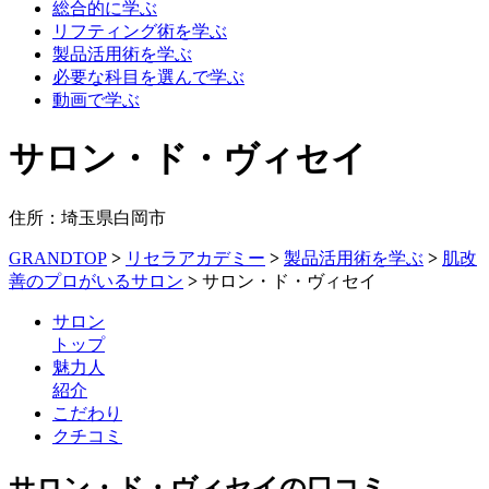
総合的に学ぶ
リフティング術を学ぶ
製品活用術を学ぶ
必要な科目を選んで学ぶ
動画で学ぶ
サロン・ド・ヴィセイ
住所：埼玉県白岡市
GRANDTOP
>
リセラアカデミー
>
製品活用術を学ぶ
>
肌改
善のプロがいるサロン
>
サロン・ド・ヴィセイ
サロン
トップ
魅力人
紹介
こだわり
クチコミ
サロン・ド・ヴィセイの口コミ