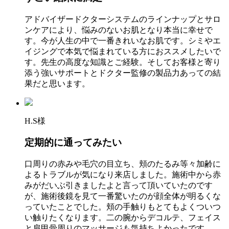
アドバイザードクターシステムのラインナップとサロ
ンケアにより、悩みのないお肌となり本当に幸せで
す。今が人生の中で一番きれいなお肌です。シミやエ
イジングで本気で悩まれている方におススメしたいで
す。先生の高度な知識とご経験。そしてお客様と寄り
添う強いサポートとドクター監修の製品力あっての結
果だと思います。
H.S様
定期的に通ってみたい
口周りの赤みや毛穴の目立ち、頬のたるみ等々加齢に
よるトラブルが気になり来店しました。施術中から赤
みがだいぶ引きましたよと言って頂いていたのです
が、施術後鏡を見て一番驚いたのが顔全体が明るくな
っていたことでした。頬の手触りもとてもよくついつ
い触りたくなります。二の腕からデコルテ、フェイス
と肩甲骨周りのマッサージも気持ちよかったです。