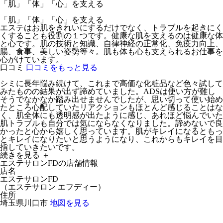
「肌」「体」「心」を支える
「肌」「体」「心」を支える
エステはお肌をきれいにするだけでなく、トラブルを起きにく
くすることも役割の１つです。健康な肌を支えるのは健康な体
と心です。肌の技術と知識、自律神経の正常化、免疫力向上、
腸、食事、美しい姿勢等々。肌も体も心も支えられるお仕事を
心がけています。
口コミ
口コミをもっと見る
シミに長年悩み続けて、これまで高価な化粧品など色々試して
みたものの結果が出ず諦めていました。ADSは使い方が難し
そうでなかなか踏み出せませんでしたが、思い切って使い始め
たところ心配していたリアクションもほとんど感じることはな
く、肌全体にも透明感が出たように感じ、あれほど悩んでいた
肌トラブルも自分では気にならなくなりました。諦めないで良
かったと心から嬉しく思っています。肌がキレイになるともっ
とキレイになりたいと思うようになり、これからもキレイを目
指していきたいです。
続きを見る ＋
エステサロンFDの店舗情報
店名
エステサロンFD
（
エステサロン エフディー
）
住所
埼玉県川口市
地図を見る