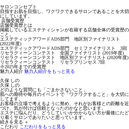
サロンコンセプト
目指すお肌を目指し、ワクワクできるサロンであることを大切
にしています。
店舗受賞歴
店舗受賞歴とは
掲載しているエステティシャンが在籍する店舗全体の受賞歴の
こと。
エステティックアワードADS部門 地区別ファイナリスト
(2022年度)
エステティックアワードADS部門 セミファイナリスト 3回
リセラクィーンコンテスト 全国ファイナリスト (2019年度)
リセラクィーンコンテスト 地区別ファイナリスト (2020年度)
リセラクィーンコンテスト リセラプリンセス 7回
※2025年までの受賞歴
魅力人紹介
魅力人紹介をもっと見る
久保 しの
久保 しの
どのような質問にも「ごまかさないこと」
肌への期待や毎月のイベントで「ワクワクすること」を大切に
してます。
お客様の立場で考えるように努め、それがお客様との距離を近
づけ、気が付けば信頼となったのかなと思います。
エステに悩んだり、どうしていいか分からない方が最後にたど
り着くサロンでありたいと思っています。
続きを見る ＋
こだわり
こだわりをもっと見る