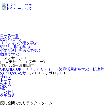
Dr.Recella Academy
について
コース一覧
総合的に学ぶ
リフティング術を学ぶ
製品活用術を学ぶ
必要な科目を選んで学ぶ
動画で学ぶ
エステサロンFD
(エステサロン エフディー)
住所：埼玉県川口市
GRANDTOP
>
リセラアカデミー
>
製品活用術を学ぶ
>
肌改善
のプロがいるサロン
>
エステサロンFD
サロン
トップ
魅力人
紹介
こだわり
クチコミ
癒し空間でのリラックスタイム