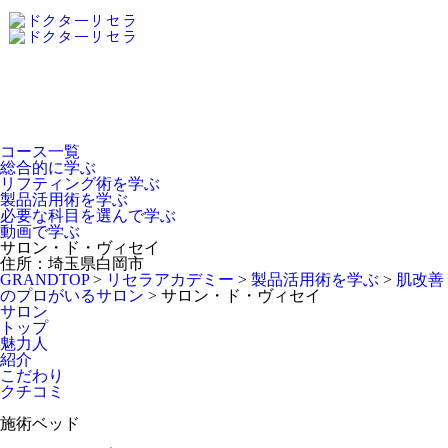
Dr.Recella Academy
について
コース一覧
総合的に学ぶ
リフティング術を学ぶ
製品活用術を学ぶ
必要な科目を選んで学ぶ
動画で学ぶ
サロン・ド・ヴィセイ
住所：埼玉県白岡市
GRANDTOP
>
リセラアカデミー
>
製品活用術を学ぶ
>
肌改善
のプロがいるサロン
>
サロン・ド・ヴィセイ
サロン
トップ
魅力人
紹介
こだわり
クチコミ
施術ベッド