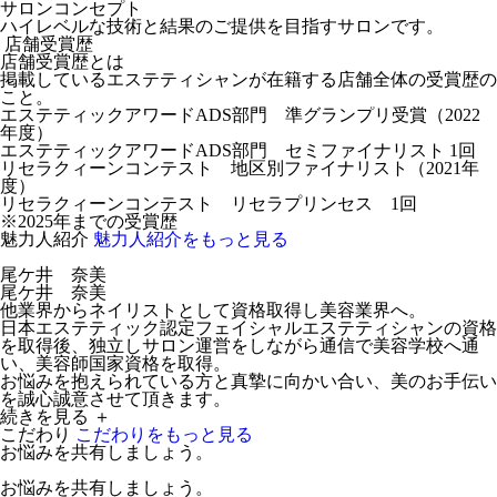
サロンコンセプト
ハイレベルな技術と結果のご提供を目指すサロンです。
店舗受賞歴
店舗受賞歴とは
掲載しているエステティシャンが在籍する店舗全体の受賞歴の
こと。
エステティックアワードADS部門 準グランプリ受賞（2022
年度）
エステティックアワードADS部門 セミファイナリスト 1回
リセラクィーンコンテスト 地区別ファイナリスト（2021年
度）
リセラクィーンコンテスト リセラプリンセス 1回
※2025年までの受賞歴
魅力人紹介
魅力人紹介をもっと見る
尾ケ井 奈美
尾ケ井 奈美
他業界からネイリストとして資格取得し美容業界へ。
日本エステティック認定フェイシャルエステティシャンの資格
を取得後、独立しサロン運営をしながら通信で美容学校へ通
い、美容師国家資格を取得。
お悩みを抱えられている方と真摯に向かい合い、美のお手伝い
を誠心誠意させて頂きます。
続きを見る ＋
こだわり
こだわりをもっと見る
お悩みを共有しましょう。
お悩みを共有しましょう。