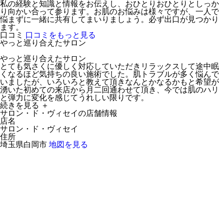
私の経験と知識と情報をお伝えし、おひとりおひとりとしっか
り向かい合って参ります。お肌のお悩みは様々ですが、一人で
悩まずに一緒に共有してまいりましょう。必ず出口が見つかり
ます。
口コミ
口コミをもっと見る
やっと巡り合えたサロン
やっと巡り合えたサロン
とても気さくに優しく対応していただきリラックスして途中眠
くなるほど気持ちの良い施術でした。肌トラブルが多く悩んで
いましたが、いろいろと教えて頂きなんとかなるかもと希望が
湧いた初めての来店から月二回通わせて頂き、今では肌のハリ
と弾力に変化を感じてうれしい限りです。
続きを見る ＋
サロン・ド・ヴィセイの店舗情報
店名
サロン・ド・ヴィセイ
住所
埼玉県白岡市
地図を見る