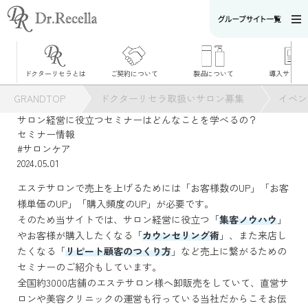
ドクターリセラとは
ご契約について
製品について
導入サロン
ドクターリセラ
ご契約について
導入サロン
ご契約について
導入サロン
GRANDTOP
ドクターリセラ取扱いサロン募集
イベン
とは
サポート体制
お喜びの
ドクターリセラ
リセラアカデミ
サロン経営に役立つセミナーはどんなことを学べるの？
とは
ー
サロンサポート
セミナー情報
事業部
#サロンケア
統括責任者メッ
セージ
2024.05.01
大阪ショールー
ム
エステサロンで売上を上げるためには「
お客様数のUP
」「
お客
様単価のUP
」「
購入頻度のUP
」が必要です。
そのため当サイトでは、サロン経営に役立つ「
集客ノウハウ
」
やお客様が購入したくなる「
カウンセリング術
」、また来店し
たくなる「
リピート顧客のつくり方
」など売上に繋がるための
セミナーのご紹介もしています。
全国約3000店舗のエステサロン様へ卸販売をしていて、直営サ
ロンや美容クリニックの運営も行っている当社だからこそお伝