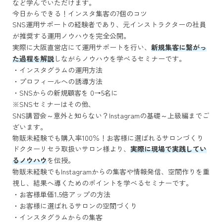
など学んでいただけます。
今日からできる！インスタ集客の7個のコツ
SNS運用サポートの経験者であり、元インストラクターの社員
が推奨する運用ノウハウを完全公開。
実際に大阪直営店にて運用サポートを行い、
新規集客に繋がっ
た過程を解説
しながらノウハウを学べるセミナーです。
・インスタグラムの運用方法
・プロフィールへの誘導方法
・SNSからの新規顧客を 0→5名に
※SNSセミナーはその他、
SNS講習会～意外と知らない？Instagramの基礎～上級編までご
ざいます。
物販未経験でも購入率100％！お客様に選ばれるサロンづくり
ドクターリセラ取扱いサロン様より、
実際に現場で実践してい
るノウハウ
を伝授。
物販未経験でもInstagramからの集客や情報発信、空間作りを重
視し、結果へ導くためのポイントを学べるセミナーです。
・お客様単価1.5倍アップの方法
・お客様に選ばれるサロンの空間づくり
・インスタグラムからの集客