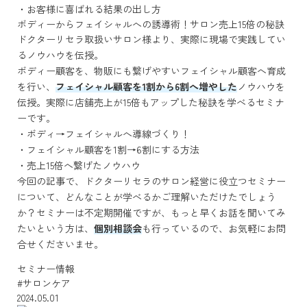
・お客様に喜ばれる結果の出し方
ボディーからフェイシャルへの誘導術！サロン売上15倍の秘訣
ドクターリセラ取扱いサロン様より、実際に現場で実践してい
るノウハウを伝授。
ボディー顧客を、物販にも繋げやすいフェイシャル顧客へ育成
を行い、
フェイシャル顧客を1割から6割へ増やした
ノウハウを
伝授。実際に店舗売上が15倍もアップした秘訣を学べるセミナ
ーです。
・ボディ→フェイシャルへ導線づくり！
・フェイシャル顧客を1割→6割にする方法
・売上15倍へ繋げたノウハウ
今回の記事で、ドクターリセラのサロン経営に役立つセミナー
について、どんなことが学べるかご理解いただけたでしょう
か？セミナーは不定期開催ですが、もっと早くお話を聞いてみ
たいという方は、
個別相談会
も行っているので、お気軽にお問
合せくださいませ。
セミナー情報
#サロンケア
2024.05.01