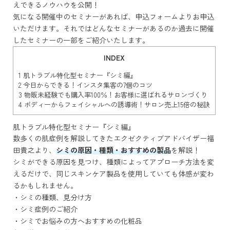
えできるノウハウを公開！
気になる開催中のセミナーがあれば、申込フォームよりお申込
いただけます。それではどんなセミナーがあるのか過去に開催
したセミナーの一部をご紹介いたします。
INDEX
1
肌トラブル特化型セミナー『シミ編』
2
今日からできる！インスタ集客の7個のコツ
3
物販未経験でも購入率100％！お客様に選ばれるサロンづくり
4
ボディーからフェイシャルへの誘導術！サロン売上15倍の秘訣
肌トラブル特化型セミナー『シミ編』
数多くの肌症例を解説してきたエクゼクティブアドバイザー福
田貴之より、
シミの原因・種類・おすすめの製品
を解説！
シミができる原因を見つけ、種類によってアプローチ方法を変
えるだけで、同じスキンケア製品を使用していても体感が変わ
るかもしれません。
・シミの種類、見分け方
・シミ症例のご紹介
・シミでお悩みの方へおすすめの化粧品