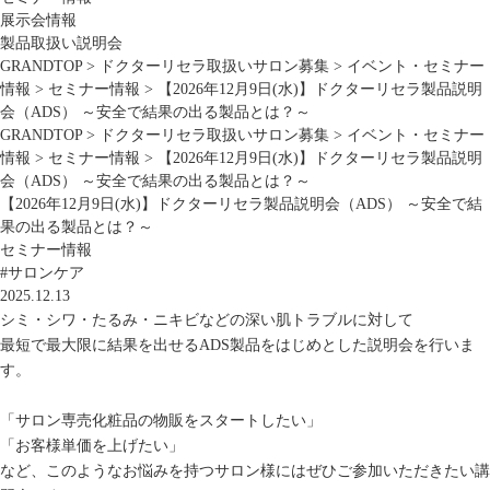
展示会情報
製品取扱い説明会
GRANDTOP
>
ドクターリセラ取扱いサロン募集
>
イベント・セミナー
情報
>
セミナー情報
>
【2026年12月9日(水)】ドクターリセラ製品説明
会（ADS） ～安全で結果の出る製品とは？～
GRANDTOP
>
ドクターリセラ取扱いサロン募集
>
イベント・セミナー
情報
>
セミナー情報
>
【2026年12月9日(水)】ドクターリセラ製品説明
会（ADS） ～安全で結果の出る製品とは？～
【2026年12月9日(水)】ドクターリセラ製品説明会（ADS） ～安全で結
果の出る製品とは？～
セミナー情報
#サロンケア
2025.12.13
シミ・シワ・たるみ・ニキビなどの深い肌トラブルに対して
最短で最大限に結果を出せるADS製品
をはじめとした説明会を行いま
す。
「サロン専売化粧品の物販をスタートしたい」
「お客様単価を上げたい」
など、このようなお悩みを持つサロン様にはぜひご参加いただきたい講