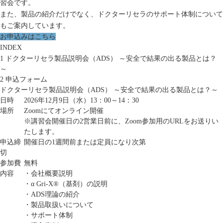
習会です。
また、製品の紹介だけでなく、
ドクターリセラのサポート体制
について
もご案内しています。
お申込みはこちら
INDEX
1
ドクターリセラ製品説明会（ADS） ～安全で結果の出る製品とは？
～
2
申込フォーム
ドクターリセラ製品説明会（ADS） ～安全で結果の出る製品とは？～
日時
2026年12月9日（水）13：00～14：30
場所
Zoomにてオンライン開催
※講習会開催日の2営業日前に、Zoom参加用のURLをお送りい
たします。
申込締
開催日の1週間前または定員になり次第
切
参加費
無料
内容
・会社概要説明
・α Gri-X®（基剤）の説明
・ADS理論の紹介
・製品取扱いについて
・サポート体制