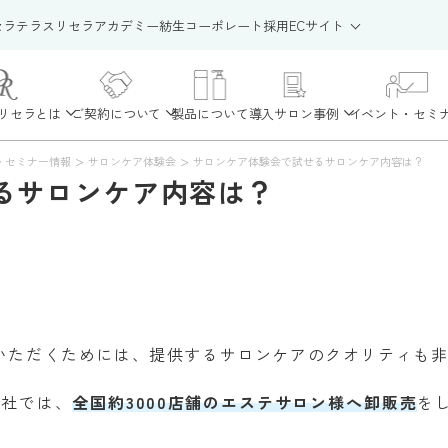
セラテラス
リセラアカデミー
紡生
コーポレート
採用
ECサイト
リセラとは
ご契約について
製品について
導入サロン事例
イベント・セミ
>
>
・セミナー情報
サロンケア体験会
サロンケア体験会で試せるサロンケア内容は？
るサロンケア内容は？
いただくためには、提供するサロンケアのクオリティも
会社では、
全国約3000店舗のエステサロン様へ卸販売
を