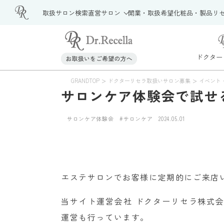
取扱サロン検索
直営サロン
開業・取扱希望
化粧品・製品
リ
ドクター
>
>
GRANDTOP
ドクターリセラ取扱いサロン募集
イベント
サロンケア体験会で試せ
サロンケア体験会
#サロンケア
2024.05.01
エステサロンでお客様に定期的にご来店
当サイト運営会社 ドクターリセラ株式
運営も行っています。