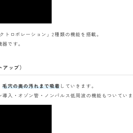
クトロポレーション」2種類の機能を搭載。
機器です。
トアップ）
、
毛穴の奥の汚れまで吸着
していきます。
ン導入・オゾン管・ノンパルス低周波の機能もついてい