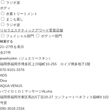
ラジオ波
ボディ
水素トリートメント
まこも蒸し
ラジオ波
リセラエステティックアワード受賞店舗
フェイシャル部門
ボディー部門
検索する
21
~
27
件を表示
全
27
件
jewelryskin（ジュエリースキン）
福岡県福岡市博多区上川端町10-255 ロイズ博多地下1階
070-9101-3376
ADS
Diva
AQUA VENUS
ハワイロミロミマッサージALoha
福岡県福岡市東区馬出5丁目20-27 コンフォートベネフィス箱崎9 102
号室
090-3018-2334