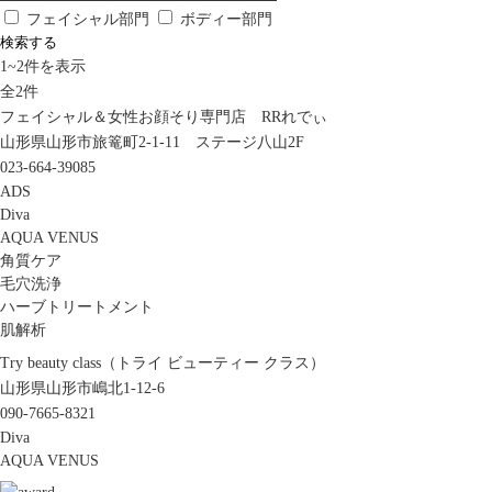
フェイシャル部門
ボディー部門
検索する
1
~
2
件を表示
全
2
件
フェイシャル＆女性お顔そり専門店 RRれでぃ
山形県山形市旅篭町2-1-11 ステージ八山2F
023-664-39085
ADS
Diva
AQUA VENUS
角質ケア
毛穴洗浄
ハーブトリートメント
肌解析
Try beauty class（トライ ビューティー クラス）
山形県山形市嶋北1-12-6
090-7665-8321
Diva
AQUA VENUS