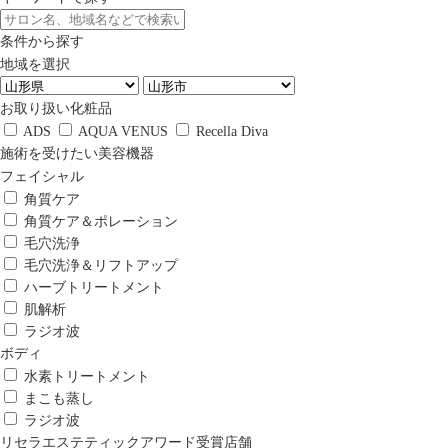
条件から探す
地域を選択
お取り扱い化粧品
ADS
AQUA VENUS
Recella Diva
施術を受けたい美容機器
フェイシャル
角質ケア
角質ケア＆ポレーション
毛穴洗浄
毛穴洗浄＆リフトアップ
ハーブトリートメント
肌解析
ラジオ波
ボディ
水素トリートメント
まこも蒸し
ラジオ波
リセラエステティックアワード受賞店舗