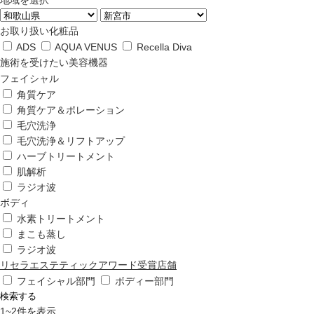
地域を選択
お取り扱い化粧品
ADS
AQUA VENUS
Recella Diva
施術を受けたい美容機器
フェイシャル
角質ケア
角質ケア＆ポレーション
毛穴洗浄
毛穴洗浄＆リフトアップ
ハーブトリートメント
肌解析
ラジオ波
ボディ
水素トリートメント
まこも蒸し
ラジオ波
リセラエステティックアワード受賞店舗
フェイシャル部門
ボディー部門
検索する
1
~
2
件を表示