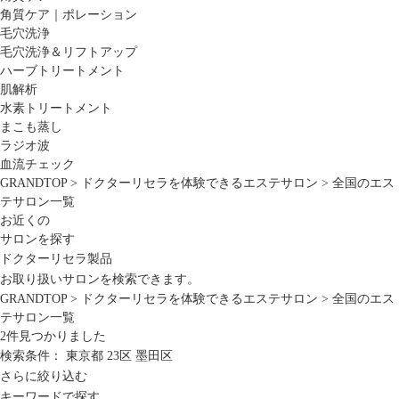
角質ケア｜ポレーション
毛穴洗浄
毛穴洗浄＆リフトアップ
ハーブトリートメント
肌解析
水素トリートメント
まこも蒸し
ラジオ波
血流チェック
GRANDTOP
>
ドクターリセラを体験できるエステサロン
>
全国のエス
テサロン一覧
お近くの
サロンを探す
ドクターリセラ製品
お取り扱いサロンを検索できます。
GRANDTOP
>
ドクターリセラを体験できるエステサロン
>
全国のエス
テサロン一覧
2
件見つかりました
検索条件：
東京都
23区
墨田区
さらに絞り込む
キーワードで探す