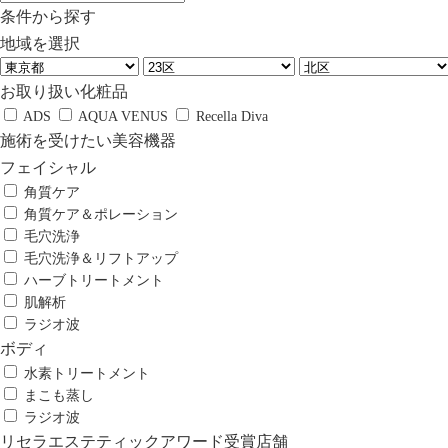
条件から探す
地域を選択
お取り扱い化粧品
ADS
AQUA VENUS
Recella Diva
施術を受けたい美容機器
フェイシャル
角質ケア
角質ケア＆ポレーション
毛穴洗浄
毛穴洗浄＆リフトアップ
ハーブトリートメント
肌解析
ラジオ波
ボディ
水素トリートメント
まこも蒸し
ラジオ波
リセラエステティックアワード受賞店舗