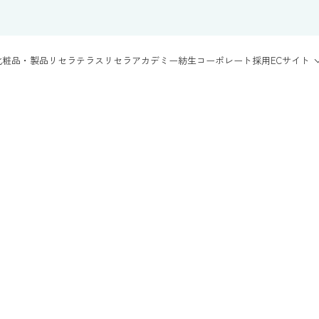
化粧品・製品
リセラテラス
リセラアカデミー
紡生
コーポレート
採用
ECサイト