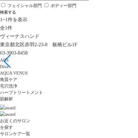
フェイシャル部門
ボディー部門
検索する
1
~
1
件を表示
全
1
件
ヴィーナスハンド
東京都北区赤羽2-23-8 板橋ビル1F
03-3903-8458
ADS
Diva
AQUA VENUS
角質ケア
毛穴洗浄
ハーブトリートメント
肌解析
お近くのサロン
を探す
サロンケア一覧