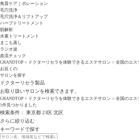
角質ケア｜ポレーション
毛穴洗浄
毛穴洗浄＆リフトアップ
ハーブトリートメント
肌解析
水素トリートメント
まこも蒸し
ラジオ波
血流チェック
GRANDTOP
>
ドクターリセラを体験できるエステサロン
>
全国のエス
お近くの
サロンを探す
ドクターリセラ製品
お取り扱いサロンを検索できます。
GRANDTOP
>
ドクターリセラを体験できるエステサロン
>
全国のエス
1
件見つかりました
検索条件：
東京都
23区
北区
さらに絞り込む
キーワードで探す