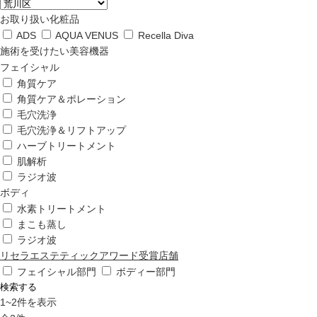
ップ
お取り扱い化粧品
ADS
AQUA VENUS
Recella Diva
ハーブトリートメン
施術を受けたい美容機器
ト
フェイシャル
角質ケア
角質ケア＆ポレーション
肌解析
毛穴洗浄
毛穴洗浄＆リフトアップ
ハーブトリートメント
水素トリートメント
肌解析
ラジオ波
ボディ
まこも蒸し
水素トリートメント
まこも蒸し
ラジオ波
ラジオ波
リセラエステティックアワード受賞店舗
フェイシャル部門
ボディー部門
検索する
血流チェック
1
~
2
件を表示