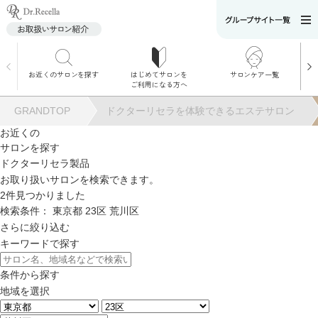
お近くのサロンを探す
はじめてサロンを
サロンケア一覧
サロンでのケアメニ
ご利用になる方へ
ュー
施術別で探す
GRANDTOP
ドクターリセラを体験できるエステサロン
お悩み別で探す
お近くの
サロンを探す
角質ケア
ドクターリセラ製品
お取り扱いサロンを検索できます。
2
件見つかりました
角質ケア｜ポレーシ
検索条件：
東京都
23区
荒川区
ョン
さらに絞り込む
キーワードで探す
毛穴洗浄
条件から探す
地域を選択
毛穴洗浄＆リフトア