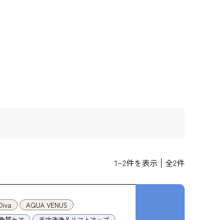
1
~
2
件を表示
全
2
件
Diva
AQUA VENUS
角質ケア
毛穴洗浄＆リフトアップ