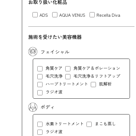
お取り扱い化粧品
ADS
AQUA VENUS
Recella Diva
施術を受けたい美容機器
フェイシャル
角質ケア
角質ケア＆ポレーション
毛穴洗浄
毛穴洗浄＆リフトアップ
ハーブトリートメント
肌解析
ラジオ波
ボディ
水素トリートメント
まこも蒸し
ラジオ波