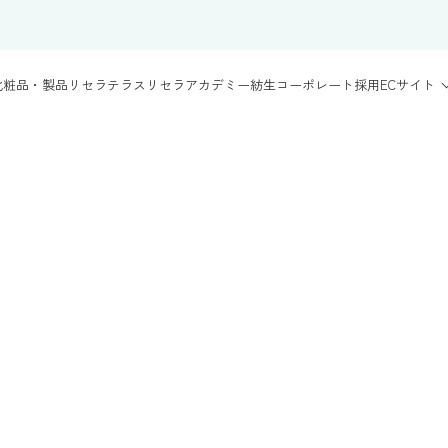
化粧品・製品
リセラテラス
リセラアカデミー
紡生
コーポレート
採用
ECサイト