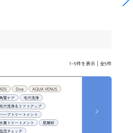
1
~
5
件を表示
全
5
件
ADS
Diva
AQUA VENUS
角質ケア
毛穴洗浄
毛穴洗浄＆リフトアップ
ハーブトリートメント
水素トリートメント
肌解析
血流チェック