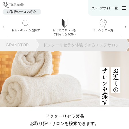
お近くのサロンを探す
はじめてサロンを
サロンケア一覧
サロンでのケアメニ
ご利用になる方へ
ュー
施術別で探す
GRANDTOP
ドクターリセラを体験できるエステサロン
お悩み別で探す
角質ケア
サロンを探す
お近くの
角質ケア｜ポレーシ
ョン
毛穴洗浄
ドクターリセラ製品
お取り扱いサロンを検索できます。
毛穴洗浄＆リフトア