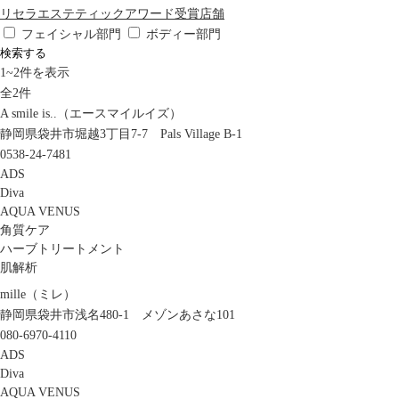
リセラエステティックアワード受賞店舗
フェイシャル部門
ボディー部門
検索する
1
~
2
件を表示
全
2
件
A smile is..（エースマイルイズ）
静岡県袋井市堀越3丁目7-7 Pals Village B-1
0538-24-7481
ADS
Diva
AQUA VENUS
角質ケア
ハーブトリートメント
肌解析
mille（ミレ）
静岡県袋井市浅名480-1 メゾンあさな101
080-6970-4110
ADS
Diva
AQUA VENUS