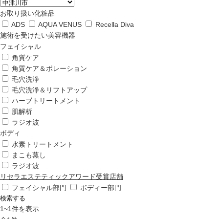
ップ
お取り扱い化粧品
ADS
AQUA VENUS
Recella Diva
ハーブトリートメン
施術を受けたい美容機器
ト
フェイシャル
角質ケア
角質ケア＆ポレーション
肌解析
毛穴洗浄
毛穴洗浄＆リフトアップ
ハーブトリートメント
水素トリートメント
肌解析
ラジオ波
ボディ
まこも蒸し
水素トリートメント
まこも蒸し
ラジオ波
ラジオ波
リセラエステティックアワード受賞店舗
フェイシャル部門
ボディー部門
検索する
血流チェック
1
~
1
件を表示