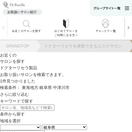
お近くのサロンを探す
はじめてサロンを
サロンケア一覧
サロンでのケアメニ
ご利用になる方へ
ュー
施術別で探す
GRANDTOP
ドクターリセラを体験できるエステサロン
お悩み別で探す
お近くの
サロンを探す
角質ケア
ドクターリセラ製品
お取り扱いサロンを検索できます。
1
件見つかりました
角質ケア｜ポレーシ
検索条件：
東海地方
岐阜県
中津川市
ョン
さらに絞り込む
キーワードで探す
毛穴洗浄
条件から探す
地域を選択
毛穴洗浄＆リフトア