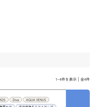
1
~
4
件を表示
全
4
件
ADS
Diva
AQUA VENUS
角質ケア
毛穴洗浄＆リフトアップ