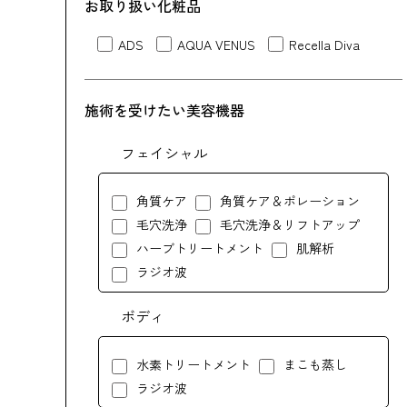
お取り扱い化粧品
ADS
AQUA VENUS
Recella Diva
施術を受けたい美容機器
フェイシャル
角質ケア
角質ケア＆ポレーション
毛穴洗浄
毛穴洗浄＆リフトアップ
ハーブトリートメント
肌解析
ラジオ波
ボディ
水素トリートメント
まこも蒸し
ラジオ波