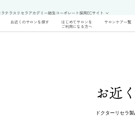
セラテラス
リセラアカデミー
紡生
コーポレート
採用
ECサイト
お近くのサロンを探す
はじめてサロンを
サロンケア一覧
ご利用になる方へ
お近
ドクターリセラ製