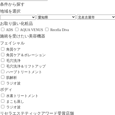
条件から探す
地域を選択
お取り扱い化粧品
ADS
AQUA VENUS
Recella Diva
施術を受けたい美容機器
フェイシャル
角質ケア
角質ケア＆ポレーション
毛穴洗浄
毛穴洗浄＆リフトアップ
ハーブトリートメント
肌解析
ラジオ波
ボディ
水素トリートメント
まこも蒸し
ラジオ波
リセラエステティックアワード受賞店舗