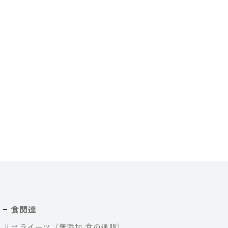
食関連
リセライーツ（無添加 食の通販）