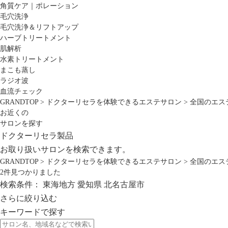
角質ケア｜ポレーション
毛穴洗浄
毛穴洗浄＆リフトアップ
ハーブトリートメント
肌解析
水素トリートメント
まこも蒸し
ラジオ波
血流チェック
GRANDTOP
>
ドクターリセラを体験できるエステサロン
>
全国のエス
お近くの
サロンを探す
ドクターリセラ製品
お取り扱いサロンを検索できます。
GRANDTOP
>
ドクターリセラを体験できるエステサロン
>
全国のエス
2
件見つかりました
検索条件：
東海地方
愛知県
北名古屋市
さらに絞り込む
キーワードで探す