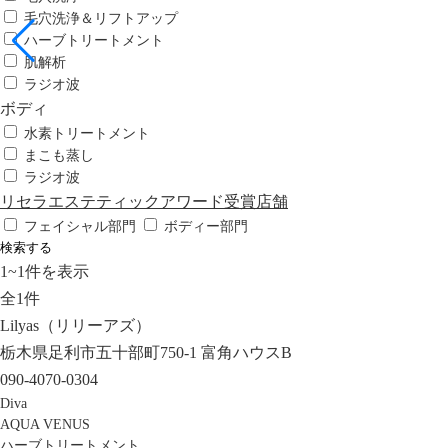
毛穴洗浄＆リフトアップ
ハーブトリートメント
肌解析
ラジオ波
ボディ
水素トリートメント
まこも蒸し
ラジオ波
リセラエステティックアワード受賞店舗
フェイシャル部門
ボディー部門
検索する
1
~
1
件を表示
全
1
件
Lilyas（リリーアズ）
栃木県足利市五十部町750-1 富角ハウスB
090-4070-0304
Diva
AQUA VENUS
ハーブトリートメント