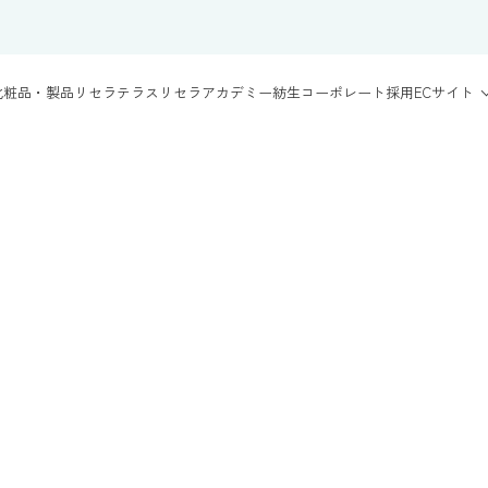
化粧品・製品
リセラテラス
リセラアカデミー
紡生
コーポレート
採用
ECサイト