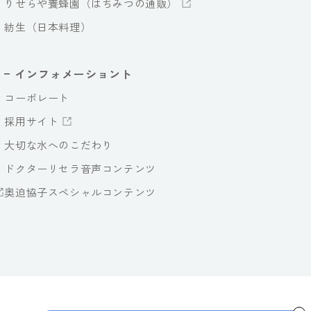
りせらや養蜂園（はちみつの通販）
紡生（日本料理）
インフォメーショント
コーポレート
採用サイト
大切な水へのこだわり
ドクターリセラ音声コンテンツ
奥迫協子スペシャルコンテンツ