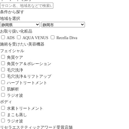
条件から探す
地域を選択
お取り扱い化粧品
ADS
AQUA VENUS
Recella Diva
施術を受けたい美容機器
フェイシャル
角質ケア
角質ケア＆ポレーション
毛穴洗浄
毛穴洗浄＆リフトアップ
ハーブトリートメント
肌解析
ラジオ波
ボディ
水素トリートメント
まこも蒸し
ラジオ波
リセラエステティックアワード受賞店舗