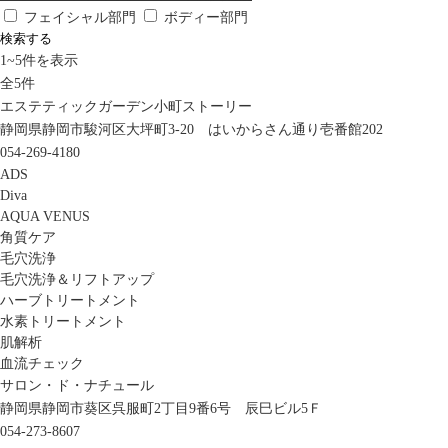
フェイシャル部門
ボディー部門
検索する
1
~
5
件を表示
全
5
件
エステティックガーデン小町ストーリー
静岡県静岡市駿河区大坪町3-20 はいからさん通り壱番館202
054-269-4180
ADS
Diva
AQUA VENUS
角質ケア
毛穴洗浄
毛穴洗浄＆リフトアップ
ハーブトリートメント
水素トリートメント
肌解析
血流チェック
サロン・ド・ナチュール
静岡県静岡市葵区呉服町2丁目9番6号 辰巳ビル5Ｆ
054-273-8607