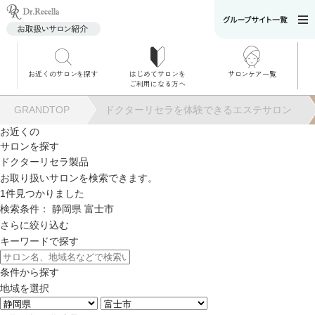
お近くのサロンを探す
はじめてサロンを
サロンケア一覧
サロンでのケアメニ
ご利用になる方へ
ュー
施術別で探す
GRANDTOP
ドクターリセラを体験できるエステサロン
お悩み別で探す
お近くの
サロンを探す
角質ケア
ドクターリセラ製品
お取り扱いサロンを検索できます。
1
件見つかりました
角質ケア｜ポレーシ
検索条件：
静岡県
富士市
ョン
さらに絞り込む
キーワードで探す
毛穴洗浄
条件から探す
地域を選択
毛穴洗浄＆リフトア