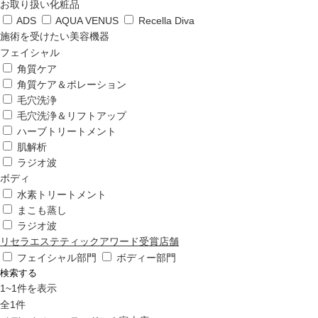
ップ
お取り扱い化粧品
ADS
AQUA VENUS
Recella Diva
施術を受けたい美容機器
ハーブトリートメン
フェイシャル
ト
角質ケア
角質ケア＆ポレーション
毛穴洗浄
肌解析
毛穴洗浄＆リフトアップ
ハーブトリートメント
肌解析
水素トリートメント
ラジオ波
ボディ
水素トリートメント
まこも蒸し
まこも蒸し
ラジオ波
リセラエステティックアワード受賞店舗
ラジオ波
フェイシャル部門
ボディー部門
検索する
1
~
1
件を表示
血流チェック
全
1
件