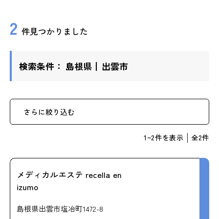
ップ
2
件見つかりました
ハーブトリートメン
ト
検索条件：
島根県
出雲市
肌解析
水素トリートメント
さらに絞り込む
1
~
2
件を表示
全
2
件
まこも蒸し
ラジオ波
メディカルエステ recella en
izumo
血流チェック
島根県出雲市塩冶町1472-8