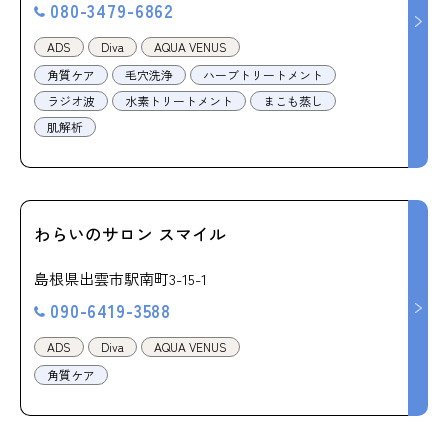
080-3479-6862
ADS
Diva
AQUA VENUS
角質ケア
毛穴洗浄
ハーブトリートメント
ラジオ波
水素トリートメント
まこも蒸し
肌解析
わらいのサロン スマイル
島根県出雲市駅南町3-15-1
090-6419-3588
ADS
Diva
AQUA VENUS
角質ケア