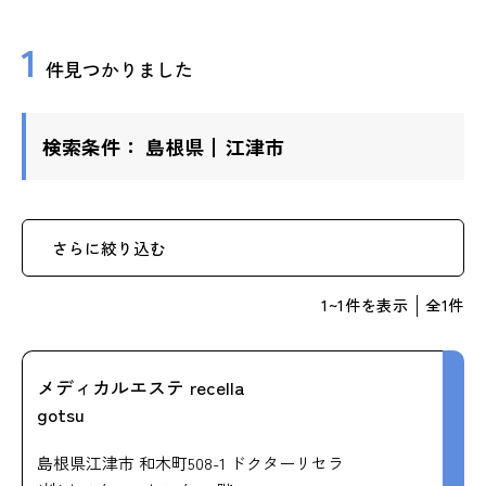
ップ
1
件見つかりました
ハーブトリートメン
ト
検索条件：
島根県
江津市
肌解析
水素トリートメント
さらに絞り込む
1
~
1
件を表示
全
1
件
まこも蒸し
ラジオ波
メディカルエステ recella
gotsu
血流チェック
島根県江津市 和木町508-1 ドクターリセラ