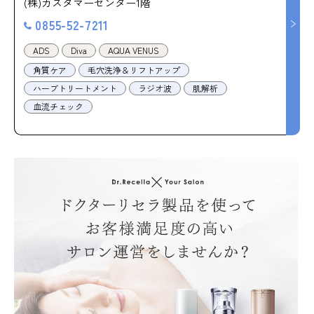
(株)カスタマーセンター1階
0855-52-7211
ADS
Diva
AQUA VENUS
角質ケア
毛穴洗浄＆リフトアップ
ハーブトリートメント
ラジオ波
肌解析
血流チェック