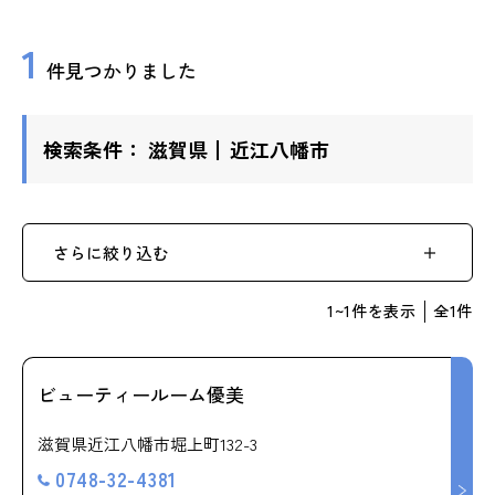
ップ
1
件見つかりました
ハーブトリートメン
ト
検索条件：
滋賀県
近江八幡市
肌解析
水素トリートメント
さらに絞り込む
1
~
1
件を表示
全
1
件
まこも蒸し
ラジオ波
ビューティールーム優美
滋賀県近江八幡市堀上町132-3
血流チェック
0748-32-4381