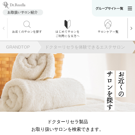
お近くのサロンを探す
はじめてサロンを
サロンケア一覧
サロンでのケアメニ
ご利用になる方へ
ュー
施術別で探す
GRANDTOP
ドクターリセラを体験できるエステサロン
お悩み別で探す
角質ケア
サロンを探す
お近くの
角質ケア｜ポレーシ
ョン
毛穴洗浄
ドクターリセラ製品
お取り扱いサロンを検索できます。
毛穴洗浄＆リフトア