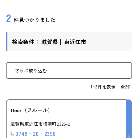
ップ
2
件見つかりました
ハーブトリートメン
ト
検索条件：
滋賀県
東近江市
肌解析
水素トリートメント
さらに絞り込む
1
~
2
件を表示
全
2
件
まこも蒸し
ラジオ波
fleur（フルール）
滋賀県東近江市横溝町2325-2
血流チェック
0749‐20‐2396