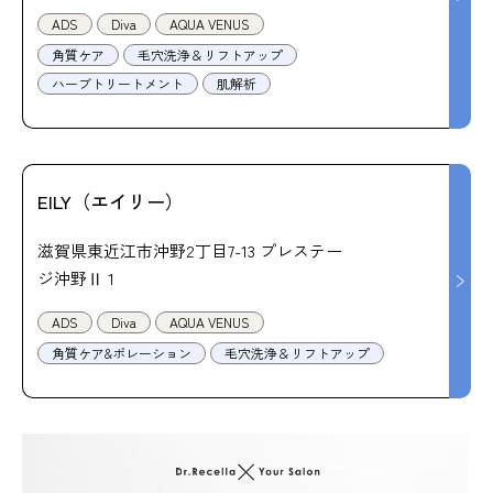
ADS
Diva
AQUA VENUS
角質ケア
毛穴洗浄＆リフトアップ
ハーブトリートメント
肌解析
EILY（エイリー）
滋賀県東近江市沖野2丁目7-13 プレステー
ジ沖野Ⅱ 1
ADS
Diva
AQUA VENUS
角質ケア&ポレーション
毛穴洗浄＆リフトアップ