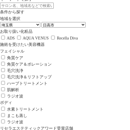
条件から探す
地域を選択
お取り扱い化粧品
ADS
AQUA VENUS
Recella Diva
施術を受けたい美容機器
フェイシャル
角質ケア
角質ケア＆ポレーション
毛穴洗浄
毛穴洗浄＆リフトアップ
ハーブトリートメント
肌解析
ラジオ波
ボディ
水素トリートメント
まこも蒸し
ラジオ波
リセラエステティックアワード受賞店舗