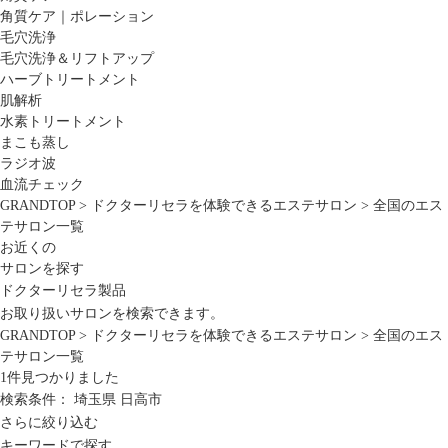
角質ケア｜ポレーション
毛穴洗浄
毛穴洗浄＆リフトアップ
ハーブトリートメント
肌解析
水素トリートメント
まこも蒸し
ラジオ波
血流チェック
GRANDTOP
>
ドクターリセラを体験できるエステサロン
>
全国のエス
テサロン一覧
お近くの
サロンを探す
ドクターリセラ製品
お取り扱いサロンを検索できます。
GRANDTOP
>
ドクターリセラを体験できるエステサロン
>
全国のエス
テサロン一覧
1
件見つかりました
検索条件：
埼玉県
日高市
さらに絞り込む
キーワードで探す