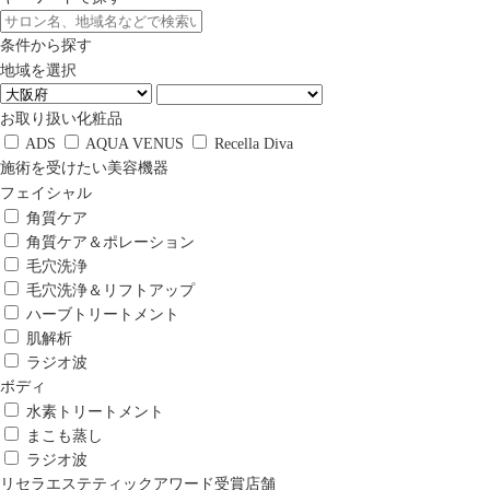
条件から探す
地域を選択
お取り扱い化粧品
ADS
AQUA VENUS
Recella Diva
施術を受けたい美容機器
フェイシャル
角質ケア
角質ケア＆ポレーション
毛穴洗浄
毛穴洗浄＆リフトアップ
ハーブトリートメント
肌解析
ラジオ波
ボディ
水素トリートメント
まこも蒸し
ラジオ波
リセラエステティックアワード受賞店舗