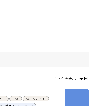
1
~
4
件を表示
全
4
件
ADS
Diva
AQUA VENUS
毛穴洗浄＆リフトアップ