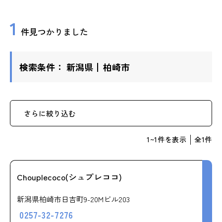
ップ
1
件見つかりました
ハーブトリートメン
ト
検索条件：
新潟県
柏崎市
肌解析
水素トリートメント
さらに絞り込む
1
~
1
件を表示
全
1
件
まこも蒸し
ラジオ波
Chouplecoco(シュプレココ)
新潟県柏崎市日吉町9-20Mビル203
血流チェック
0257-32-7276