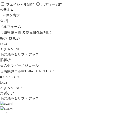
フェイシャル部門
ボディー部門
検索する
1
~
2
件を表示
全
2
件
ベルフェーム
長崎県諫早市 多良見町化屋746-2
0957-43-0227
Diva
AQUA VENUS
毛穴洗浄＆リフトアップ
肌解析
美のセラピーメジェール
長崎県諫早市幸町46-1ＡＮＮＥＸ31
0957-21-3130
Diva
AQUA VENUS
角質ケア
毛穴洗浄＆リフトアップ