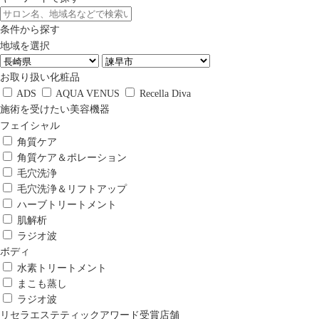
条件から探す
地域を選択
お取り扱い化粧品
ADS
AQUA VENUS
Recella Diva
施術を受けたい美容機器
フェイシャル
角質ケア
角質ケア＆ポレーション
毛穴洗浄
毛穴洗浄＆リフトアップ
ハーブトリートメント
肌解析
ラジオ波
ボディ
水素トリートメント
まこも蒸し
ラジオ波
リセラエステティックアワード受賞店舗