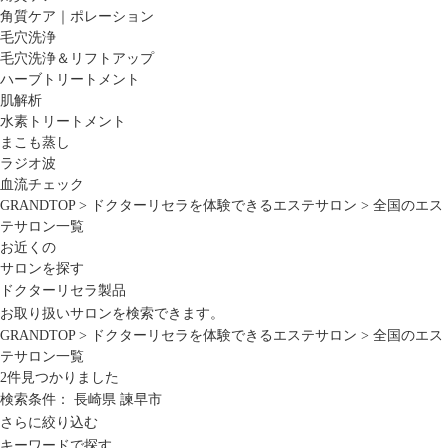
角質ケア｜ポレーション
毛穴洗浄
毛穴洗浄＆リフトアップ
ハーブトリートメント
肌解析
水素トリートメント
まこも蒸し
ラジオ波
血流チェック
GRANDTOP
>
ドクターリセラを体験できるエステサロン
>
全国のエス
テサロン一覧
お近くの
サロンを探す
ドクターリセラ製品
お取り扱いサロンを検索できます。
GRANDTOP
>
ドクターリセラを体験できるエステサロン
>
全国のエス
テサロン一覧
2
件見つかりました
検索条件：
長崎県
諫早市
さらに絞り込む
キーワードで探す