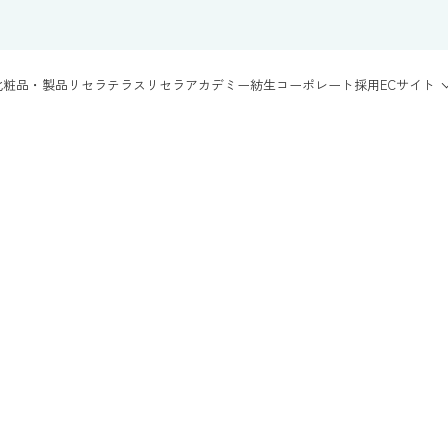
化粧品・製品
リセラテラス
リセラアカデミー
紡生
コーポレート
採用
ECサイト