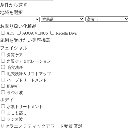
条件から探す
地域を選択
お取り扱い化粧品
ADS
AQUA VENUS
Recella Diva
施術を受けたい美容機器
フェイシャル
角質ケア
角質ケア＆ポレーション
毛穴洗浄
毛穴洗浄＆リフトアップ
ハーブトリートメント
肌解析
ラジオ波
ボディ
水素トリートメント
まこも蒸し
ラジオ波
リセラエステティックアワード受賞店舗