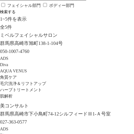
フェイシャル部門
ボディー部門
検索する
1
~
5
件を表示
全
5
件
ミベルフェイシャルサロン
群馬県高崎市旭町138-1-104号
050-1007-4760
ADS
Diva
AQUA VENUS
角質ケア
毛穴洗浄＆リフトアップ
ハーブトリートメント
肌解析
美コンサルト
群馬県高崎市下小鳥町74-12シルフィードⅢ1-Ａ号室
027-363-0577
ADS