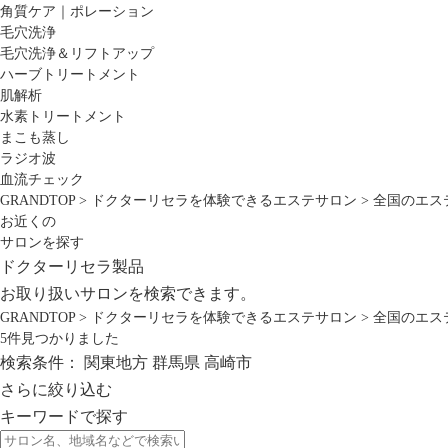
角質ケア｜ポレーション
毛穴洗浄
毛穴洗浄＆リフトアップ
ハーブトリートメント
肌解析
水素トリートメント
まこも蒸し
ラジオ波
血流チェック
GRANDTOP
>
ドクターリセラを体験できるエステサロン
>
全国のエス
お近くの
サロンを探す
ドクターリセラ製品
お取り扱いサロンを検索できます。
GRANDTOP
>
ドクターリセラを体験できるエステサロン
>
全国のエス
5
件見つかりました
検索条件：
関東地方
群馬県
高崎市
さらに絞り込む
キーワードで探す