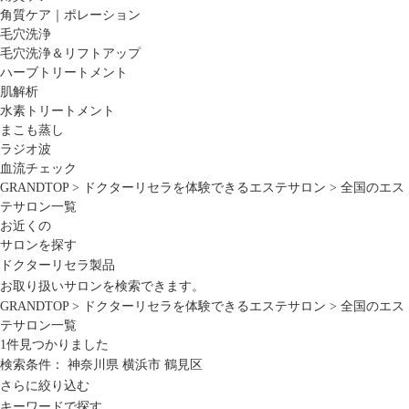
角質ケア｜ポレーション
毛穴洗浄
毛穴洗浄＆リフトアップ
ハーブトリートメント
肌解析
水素トリートメント
まこも蒸し
ラジオ波
血流チェック
GRANDTOP
>
ドクターリセラを体験できるエステサロン
>
全国のエス
テサロン一覧
お近くの
サロンを探す
ドクターリセラ製品
お取り扱いサロンを検索できます。
GRANDTOP
>
ドクターリセラを体験できるエステサロン
>
全国のエス
テサロン一覧
1
件見つかりました
検索条件：
神奈川県
横浜市
鶴見区
さらに絞り込む
キーワードで探す