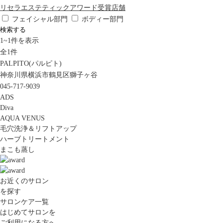
リセラエステティックアワード受賞店舗
フェイシャル部門
ボディー部門
検索する
1
~
1
件を表示
全
1
件
PALPITO(パルピト)
神奈川県横浜市鶴見区獅子ヶ谷
045-717-9039
ADS
Diva
AQUA VENUS
毛穴洗浄＆リフトアップ
ハーブトリートメント
まこも蒸し
お近くのサロン
を探す
サロンケア一覧
はじめてサロンを
ご利用になる方へ